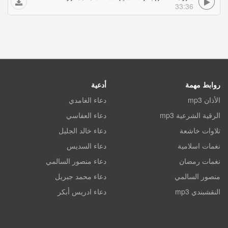
33:36
روابط مهمة
أدعية
الأذان mp3
دعاء الغامدي
الرقية الشرعية mp3
دعاء العفاسي
تلاوات خاشعة
دعاء خالد الجليل
نغمات اسلامية
دعاء السديس
نغمات رمضان
دعاء منصور السالمي
منصور السالمي
دعاء محمد جبريل
النقشبندي mp3
دعاء ادريس أبكر