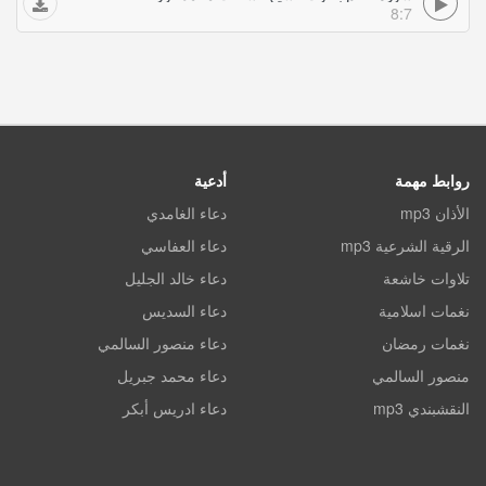
8:7
روابط مهمة
أدعية
الأذان mp3
دعاء الغامدي
الرقية الشرعية mp3
دعاء العفاسي
تلاوات خاشعة
دعاء خالد الجليل
نغمات اسلامية
دعاء السديس
نغمات رمضان
دعاء منصور السالمي
منصور السالمي
دعاء محمد جبريل
النقشبندي mp3
دعاء ادريس أبكر