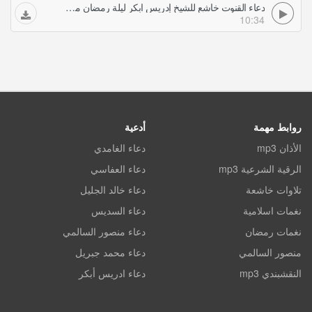
دعاء القنوت خاشع للشيخ إدريس ابكر ليلة رمضان من مسجد الشيخ زايد أبكى المصلين
10:34
روابط مهمة
أدعية
الأذان mp3
دعاء الغامدي
الرقية الشرعية mp3
دعاء العفاسي
تلاوات خاشعة
دعاء خالد الجليل
نغمات اسلامية
دعاء السديس
نغمات رمضان
دعاء منصور السالمي
منصور السالمي
دعاء محمد جبريل
النقشبندي mp3
دعاء ادريس أبكر