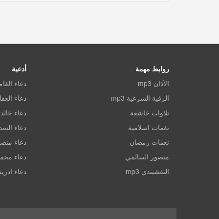
روابط مهمة
أدعية
الأذان mp3
دعاء الغا
الرقية الشرعية mp3
دعاء العف
تلاوات خاشعة
دعاء خالد 
نغمات اسلامية
دعاء الس
نغمات رمضان
دعاء منصو
منصور السالمي
دعاء محم
النقشبندي mp3
دعاء ادري