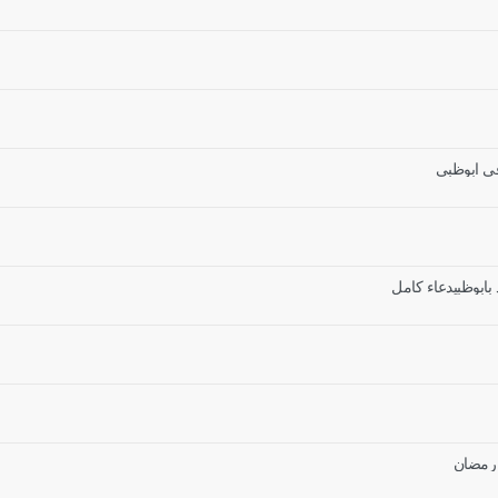
في ابوظبي
بابوظبيدعاء كامل
 رمضان