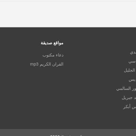
مواقع صديقة
مدي
دعاء مكتوب
اسي
القران الكريم mp3
الجليل
ديس
ر السالمي
د جبريل
س أبكر