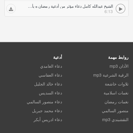
الشيخ عبدالله كامل دعاء مؤثر من أدعية رمضان ه بأمريكا
6:13
روابط مهمة
أدعية
الأذان mp3
دعاء الغامدي
الرقية الشرعية mp3
دعاء العفاسي
تلاوات خاشعة
دعاء خالد الجليل
نغمات اسلامية
دعاء السديس
نغمات رمضان
دعاء منصور السالمي
منصور السالمي
دعاء محمد جبريل
النقشبندي mp3
دعاء ادريس أبكر