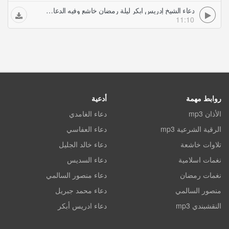
دعاء الشيخ إدريس ابكر ليلة رمضان خاشع وفيه الدعاء بالستر والعفاف لنسا المسلمين
11:10
روابط مهمة
أدعية
الأذان mp3
دعاء الغامدي
الرقية الشرعية mp3
دعاء العفاسي
تلاوات خاشعة
دعاء خالد الجليل
نغمات اسلامية
دعاء السديس
نغمات رمضان
دعاء منصور السالمي
منصور السالمي
دعاء محمد جبريل
النقشبندي mp3
دعاء ادريس أبكر