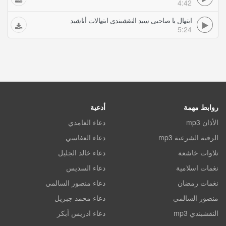
4:42
ابتهال يا صاحبي سيد النقشبندي ابتهالات أناشيد
5:24
روابط مهمة
أدعية
الأذان mp3
دعاء الغامدي
الرقية الشرعية mp3
دعاء العفاسي
تلاوات خاشعة
دعاء خالد الجليل
نغمات اسلامية
دعاء السديس
نغمات رمضان
دعاء منصور السالمي
منصور السالمي
دعاء محمد جبريل
النقشبندي mp3
دعاء ادريس أبكر