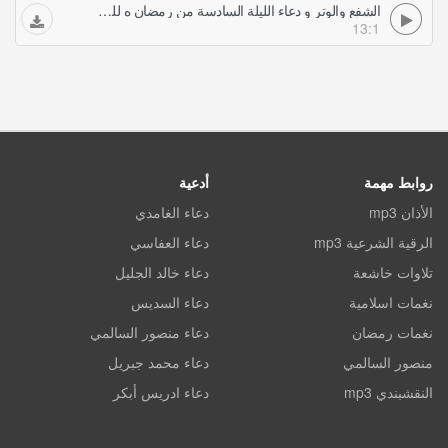
الشفع والوتر و دعاء الليلة السادسة من رمضان ه للشيخ إدريس أبكر
13:1
روابط مهمة
أدعية
الأذان mp3
دعاء الغامدي
الرقية الشرعية mp3
دعاء العفاسي
تلاوات خاشعة
دعاء خالد الجليل
نغمات اسلامية
دعاء السديس
نغمات رمضان
دعاء منصور السالمي
منصور السالمي
دعاء محمد جبريل
النقشبندي mp3
دعاء ادريس أبكر