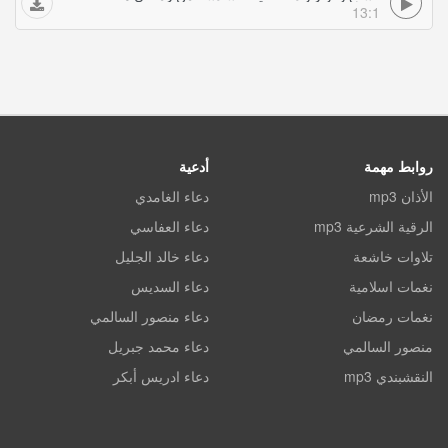
13:1
روابط مهمة
أدعية
الأذان mp3
دعاء الغامدي
الرقية الشرعية mp3
دعاء العفاسي
تلاوات خاشعة
دعاء خالد الجليل
نغمات اسلامية
دعاء السديس
نغمات رمضان
دعاء منصور السالمي
منصور السالمي
دعاء محمد جبريل
النقشبندي mp3
دعاء ادريس أبكر