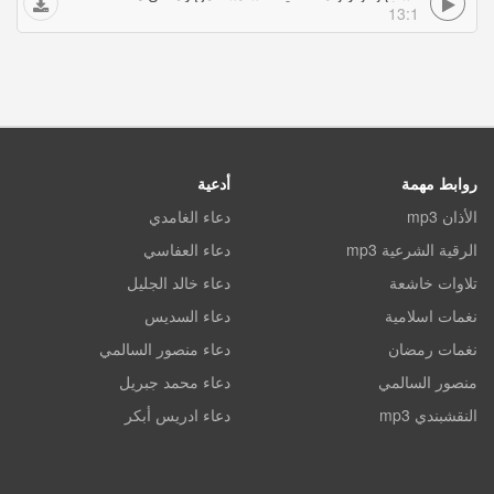
13:1
روابط مهمة
أدعية
الأذان mp3
دعاء الغامدي
الرقية الشرعية mp3
دعاء العفاسي
تلاوات خاشعة
دعاء خالد الجليل
نغمات اسلامية
دعاء السديس
نغمات رمضان
دعاء منصور السالمي
منصور السالمي
دعاء محمد جبريل
النقشبندي mp3
دعاء ادريس أبكر