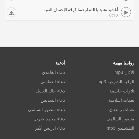
أناشيد نشيد يا الله ارحمنا فرقة الإحسان الفنية
6:10
روابط مهمة
أدعية
الأذان mp3
دعاء الغامدي
الرقية الشرعية mp3
دعاء العفاسي
تلاوات خاشعة
دعاء خالد الجليل
نغمات اسلامية
دعاء السديس
نغمات رمضان
دعاء منصور السالمي
منصور السالمي
دعاء محمد جبريل
النقشبندي mp3
دعاء ادريس أبكر