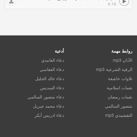
4:16
روابط مهمة
أدعية
الأذان mp3
دعاء الغامدي
الرقية الشرعية mp3
دعاء العفاسي
تلاوات خاشعة
دعاء خالد الجليل
نغمات اسلامية
دعاء السديس
نغمات رمضان
دعاء منصور السالمي
منصور السالمي
دعاء محمد جبريل
النقشبندي mp3
دعاء ادريس أبكر