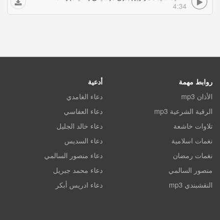
4:34
روابط مهمة
أدعية
الأذان mp3
دعاء الغامدي
الرقية الشرعية mp3
دعاء العفاسي
تلاوات خاشعة
دعاء خالد الجليل
نغمات اسلامية
دعاء السديس
نغمات رمضان
دعاء منصور السالمي
منصور السالمي
دعاء محمد جبريل
النقشبندي mp3
دعاء ادريس أبكر