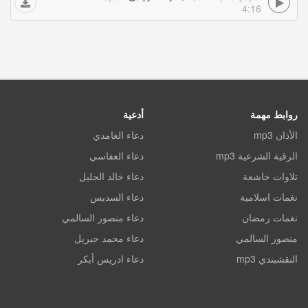
4:16
روابط مهمة
أدعية
الأذان mp3
دعاء الغامدي
الرقية الشرعية mp3
دعاء العفاسي
تلاوات خاشعة
دعاء خالد الجليل
نغمات اسلامية
دعاء السديس
نغمات رمضان
دعاء منصور السالمي
منصور السالمي
دعاء محمد جبريل
النقشبندي mp3
دعاء ادريس أبكر