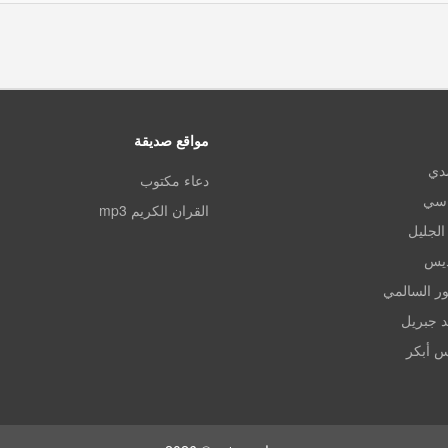
مواقع صديقة
مدي
دعاء مكتوب
اسي
القران الكريم mp3
الجليل
ديس
ر السالمي
د جبريل
س أبكر