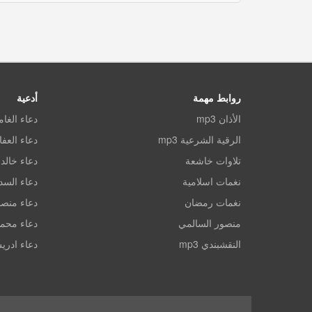
روابط مهمة
أدعية
الأذان mp3
دعاء الغا
الرقية الشرعية mp3
دعاء العف
تلاوات خاشعة
دعاء خالد 
نغمات اسلامية
دعاء الس
نغمات رمضان
دعاء منصو
منصور السالمي
دعاء محم
النقشبندي mp3
دعاء ادري