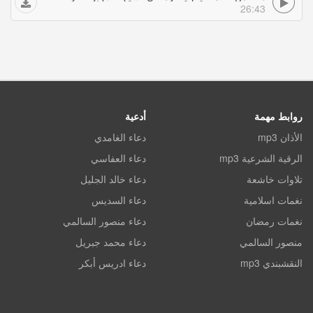
26:43
روابط مهمة
أدعية
الأذان mp3
دعاء الغامدي
الرقية الشرعية mp3
دعاء العفاسي
تلاوات خاشعة
دعاء خالد الجليل
نغمات اسلامية
دعاء السديس
نغمات رمضان
دعاء منصور السالمي
منصور السالمي
دعاء محمد جبريل
النقشبندي mp3
دعاء ادريس أبكر