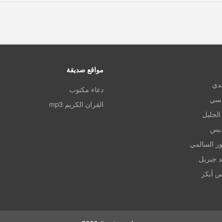
مواقع صديقة
مدي
دعاء مكتوب
اسي
القران الكريم mp3
الجليل
ديس
ر السالمي
د جبريل
س أبكر