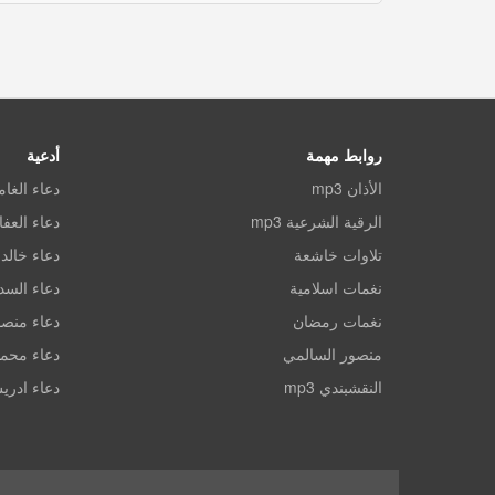
روابط مهمة
أدعية
الأذان mp3
دعاء الغا
الرقية الشرعية mp3
دعاء العف
تلاوات خاشعة
دعاء خالد 
نغمات اسلامية
دعاء الس
نغمات رمضان
دعاء منصو
منصور السالمي
دعاء محم
النقشبندي mp3
دعاء ادري