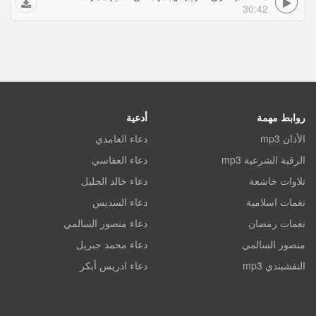
30:42
روابط مهمة
أدعية
الأذان mp3
دعاء الغامدي
الرقية الشرعية mp3
دعاء العفاسي
تلاوات خاشعة
دعاء خالد الجليل
نغمات اسلامية
دعاء السديس
نغمات رمضان
دعاء منصور السالمي
منصور السالمي
دعاء محمد جبريل
النقشبندي mp3
دعاء ادريس أبكر