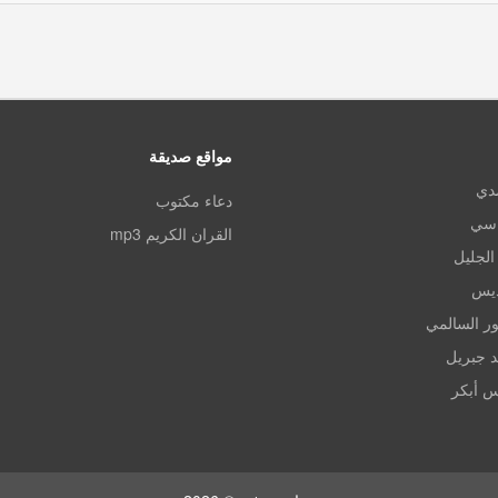
مواقع صديقة
مدي
دعاء مكتوب
اسي
القران الكريم mp3
الجليل
ديس
ر السالمي
د جبريل
س أبكر