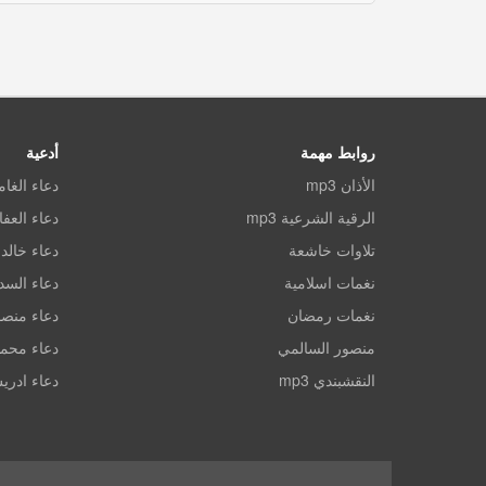
روابط مهمة
أدعية
الأذان mp3
دعاء الغا
الرقية الشرعية mp3
دعاء العف
تلاوات خاشعة
دعاء خالد 
نغمات اسلامية
دعاء الس
نغمات رمضان
دعاء منصو
منصور السالمي
دعاء محم
النقشبندي mp3
دعاء ادري