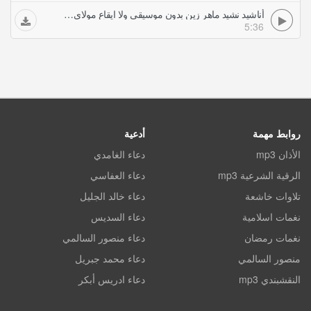
أناشيد نشيد ماهر زين بدون موسيقى ولا ايقاع مولاي صلي و سلم بالانجليزي
5:36
روابط مهمة
أدعية
الأذان mp3
دعاء الغامدي
الرقية الشرعية mp3
دعاء العفاسي
تلاوات خاشعة
دعاء خالد الجليل
نغمات اسلامية
دعاء السديس
نغمات رمضان
دعاء منصور السالمي
منصور السالمي
دعاء محمد جبريل
النقشبندي mp3
دعاء ادريس أبكر