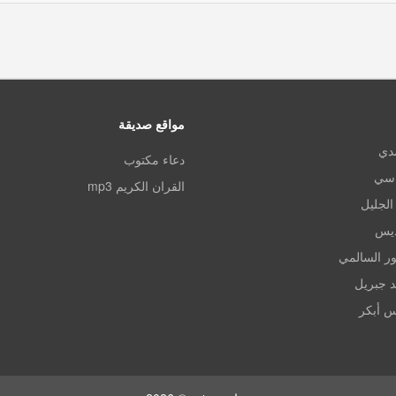
مواقع صديقة
مدي
دعاء مكتوب
اسي
القران الكريم mp3
الجليل
ديس
ر السالمي
د جبريل
س أبكر