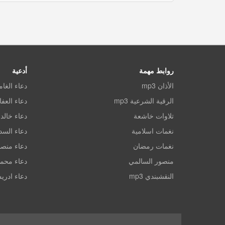
روابط مهمة
أدعية
الأذان mp3
دعاء الغا
الرقية الشرعية mp3
دعاء العف
تلاوات خاشعة
دعاء خالد 
نغمات اسلامية
دعاء الس
نغمات رمضان
دعاء منصو
منصور السالمي
دعاء محم
النقشبندي mp3
دعاء ادري