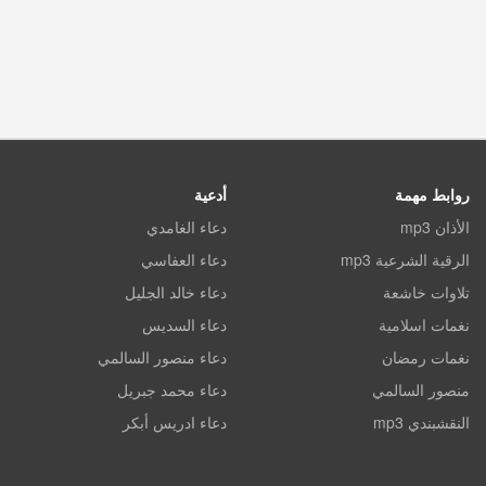
روابط مهمة
أدعية
الأذان mp3
دعاء الغامدي
الرقية الشرعية mp3
دعاء العفاسي
تلاوات خاشعة
دعاء خالد الجليل
نغمات اسلامية
دعاء السديس
نغمات رمضان
دعاء منصور السالمي
منصور السالمي
دعاء محمد جبريل
النقشبندي mp3
دعاء ادريس أبكر