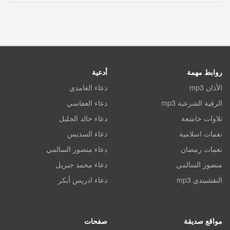
روابط مهمة
أدعية
الأذان mp3
دعاء الغامدي
الرقية الشرعية mp3
دعاء العفاسي
تلاوات خاشعة
دعاء خالد الجليل
نغمات اسلامية
دعاء السديس
نغمات رمضان
دعاء منصور السالمي
منصور السالمي
دعاء محمد جبريل
النقشبندي mp3
دعاء ادريس أبكر
مواقع صديقة
صفحات