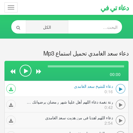
دعاء تي في
Toggle
gation
دعاء سعد الغامدي تحميل استماع Mp3
00:00
دعاء للشيخ سعد الغامدي
0:16
رنة نغمة دعاء اللهم أهل علينا شهر رمضان برضوانك سعد الغامدي رنات نغمات
0:42
دعاء اللهم اهدنا في من هديت سعد الغامدي
2:54