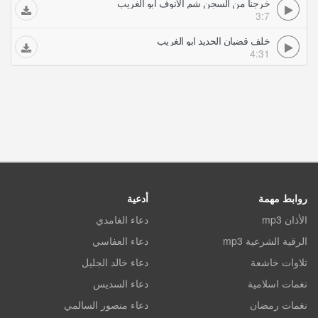
خرجنا من السجن شم الانوف ابو الغريب
3:7
خلف قضبان الحديد ابو الغريب
4:31
روابط مهمة
أدعية
الأذان mp3
دعاء الغامدي
الرقية الشرعية mp3
دعاء العفاسي
تلاوات خاشعة
دعاء خالد الجليل
نغمات اسلامية
دعاء السديس
نغمات رمضان
دعاء منصور السالمي