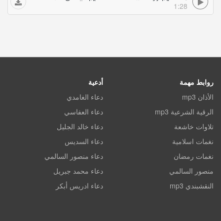
1:28
روابط مهمة
أدعية
الأذان mp3
دعاء الغامدي
الرقية الشرعية mp3
دعاء العفاسي
تلاوات خاشعة
دعاء خالد الجليل
نغمات اسلامية
دعاء السديس
نغمات رمضان
دعاء منصور السالمي
منصور السالمي
دعاء محمد جبريل
النقشبندي mp3
دعاء ادريس أبكر