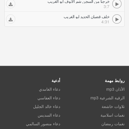
خرجنا من السجن شم الانوف ابو الغريب
3:7
خلف قضبان الحديد ابو الغريب
4:31
روابط مهمة
أدعية
الأذان mp3
دعاء الغامدي
الرقية الشرعية mp3
دعاء العفاسي
تلاوات خاشعة
دعاء خالد الجليل
نغمات اسلامية
دعاء السديس
نغمات رمضان
دعاء منصور السالمي