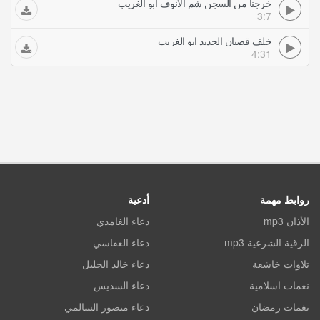
خرجنا من السجن شم الانوف ابو الغريب
3:7
خلف قضبان الحديد ابو الغريب
4:31
روابط مهمة
أدعية
الأذان mp3
دعاء الغامدي
الرقية الشرعية mp3
دعاء العفاسي
تلاوات خاشعة
دعاء خالد الجليل
نغمات اسلامية
دعاء السديس
نغمات رمضان
دعاء منصور السالمي