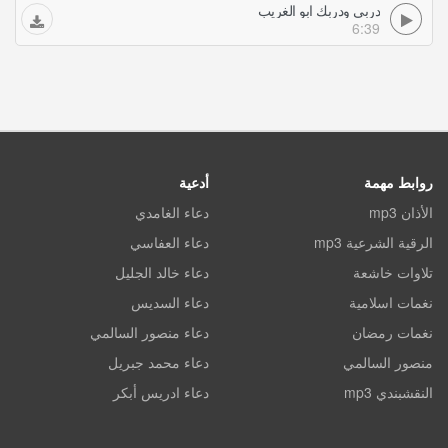
دربي ودربك ابو الغريب
6:39
روابط مهمة
أدعية
الأذان mp3
دعاء الغامدي
الرقية الشرعية mp3
دعاء العفاسي
تلاوات خاشعة
دعاء خالد الجليل
نغمات اسلامية
دعاء السديس
نغمات رمضان
دعاء منصور السالمي
منصور السالمي
دعاء محمد جبريل
النقشبندي mp3
دعاء ادريس أبكر