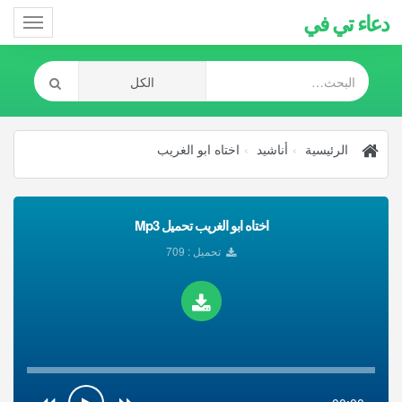
دعاء تي في
Toggle
gation
الرئيسية
أناشيد
اختاه ابو الغريب
اختاه ابو الغريب تحميل Mp3
تحميل : 709