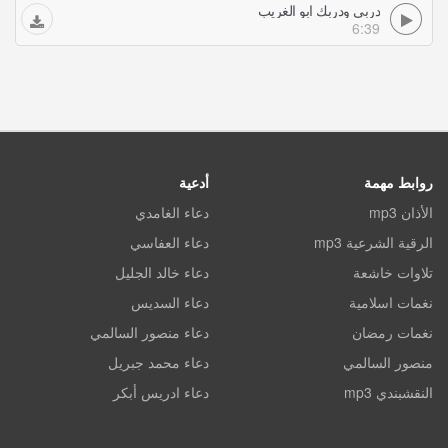
دربي ودربك ابو الغريب
6:39
روابط مهمة
أدعية
الأذان mp3
دعاء الغامدي
الرقية الشرعية mp3
دعاء العفاسي
تلاوات خاشعة
دعاء خالد الجليل
نغمات اسلامية
دعاء السديس
نغمات رمضان
دعاء منصور السالمي
منصور السالمي
دعاء محمد جبريل
النقشبندي mp3
دعاء ادريس أبكر