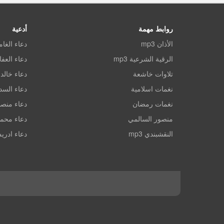
روابط مهمة
أدعية
الأذان mp3
دعاء الغا
الرقية الشرعية mp3
دعاء العف
تلاوات خاشعة
دعاء خالد 
نغمات اسلامية
دعاء الس
نغمات رمضان
دعاء منصو
منصور السالمي
دعاء محم
النقشبندي mp3
دعاء ادري