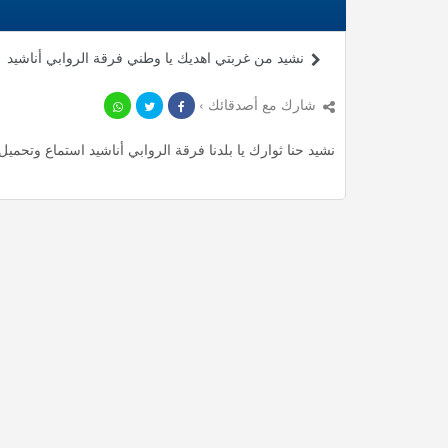
نشيد من غربتي اهديك يا وطني فرقة الروابي أناشيد
شارك مع أصدقائك ›
نشيد حنا ثوارك يا بلدنا فرقة الروابي أناشيد استماع وتحميل mp3 ، استمع لأأكثر من 5.63 دقيقة من أناشيد المميزة مجان