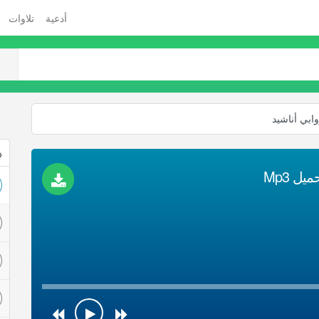
أدعية
تلاوات
وابي أناشيد
ذ
ل Mp3