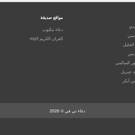
مواقع صديقة
مدي
دعاء مكتوب
اسي
القران الكريم mp3
الجليل
ديس
ر السالمي
د جبريل
س أبكر
دعاء تي في © 2026