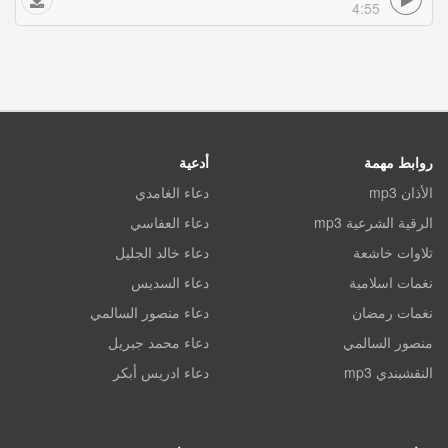
4:55
روابط مهمة
أدعية
الأذان mp3
دعاء الغامدي
الرقية الشرعية mp3
دعاء العفاسي
تلاوات خاشعة
دعاء خالد الجليل
نغمات اسلامية
دعاء السديس
نغمات رمضان
دعاء منصور السالمي
منصور السالمي
دعاء محمد جبريل
النقشبندي mp3
دعاء ادريس أبكر