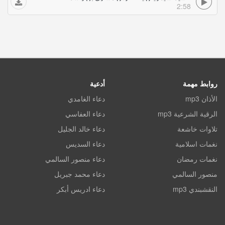
2:58
روابط مهمة
أدعية
الأذان mp3
دعاء الغامدي
الرقية الشرعية mp3
دعاء العفاسي
تلاوات خاشعة
دعاء خالد الجليل
نغمات اسلامية
دعاء السديس
نغمات رمضان
دعاء منصور السالمي
منصور السالمي
دعاء محمد جبريل
النقشبندي mp3
دعاء ادريس أبكر