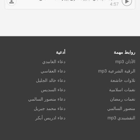
4:57
روابط مهمة
أدعية
الأذان mp3
دعاء الغامدي
الرقية الشرعية mp3
دعاء العفاسي
تلاوات خاشعة
دعاء خالد الجليل
نغمات اسلامية
دعاء السديس
نغمات رمضان
دعاء منصور السالمي
منصور السالمي
دعاء محمد جبريل
النقشبندي mp3
دعاء ادريس أبكر