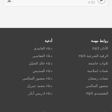
4:52
روابط مهمة
أدعية
الأذان mp3
دعاء الغامدي
الرقية الشرعية mp3
دعاء العفاسي
تلاوات خاشعة
دعاء خالد الجليل
نغمات اسلامية
دعاء السديس
نغمات رمضان
دعاء منصور السالمي
منصور السالمي
دعاء محمد جبريل
النقشبندي mp3
دعاء ادريس أبكر