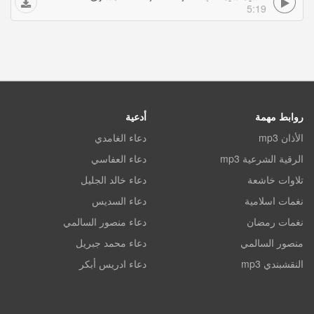
5:19
روابط مهمة
أدعية
الأذان mp3
دعاء الغامدي
الرقية الشرعية mp3
دعاء العفاسي
تلاوات خاشعة
دعاء خالد الجليل
نغمات اسلامية
دعاء السديس
نغمات رمضان
دعاء منصور السالمي
منصور السالمي
دعاء محمد جبريل
النقشبندي mp3
دعاء ادريس أبكر