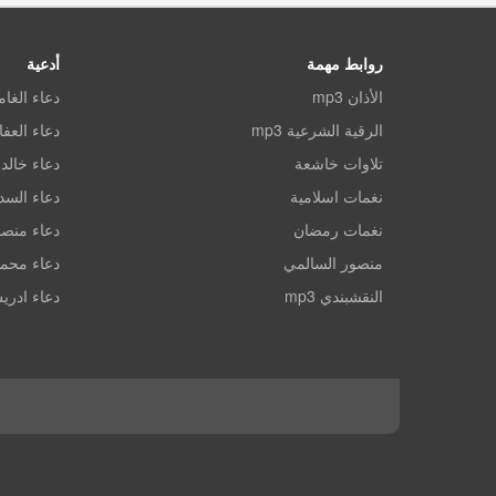
روابط مهمة
أدعية
الأذان mp3
دعاء الغا
الرقية الشرعية mp3
دعاء العف
تلاوات خاشعة
دعاء خالد 
نغمات اسلامية
دعاء الس
نغمات رمضان
دعاء منصو
منصور السالمي
دعاء محم
النقشبندي mp3
دعاء ادري