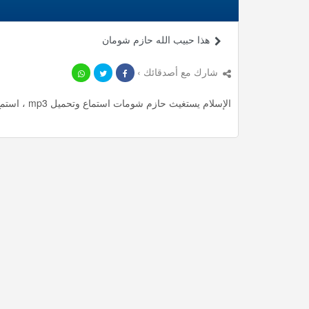
هذا حبيب الله حازم شومان
شارك مع أصدقائك ›
الإسلام يستغيث حازم شومات استماع وتحميل mp3 ، استمع لأأكثر من 81.3 دقيقة من محاضرات المميزة مجانا.