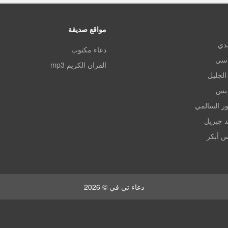
مواقع صديقة
مدي
دعاء مكتوب
اسي
القران الكريم mp3
الجليل
ديس
ر السالمي
د جبريل
س أبكر
دعاء تي في © 2026