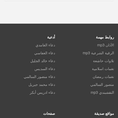
روابط مهمة
أدعية
الأذان mp3
دعاء الغامدي
الرقية الشرعية mp3
دعاء العفاسي
تلاوات خاشعة
دعاء خالد الجليل
نغمات اسلامية
دعاء السديس
نغمات رمضان
دعاء منصور السالمي
منصور السالمي
دعاء محمد جبريل
النقشبندي mp3
دعاء ادريس أبكر
مواقع صديقة
صفحات