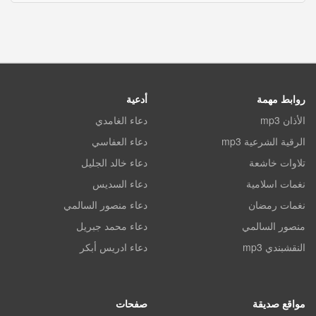
روابط مهمة
أدعية
الأذان mp3
دعاء الغامدي
الرقية الشرعية mp3
دعاء العفاسي
تلاوات خاشعة
دعاء خالد الجليل
نغمات اسلامية
دعاء السديس
نغمات رمضان
دعاء منصور السالمي
منصور السالمي
دعاء محمد جبريل
النقشبندي mp3
دعاء ادريس أبكر
مواقع صديقة
صفحات