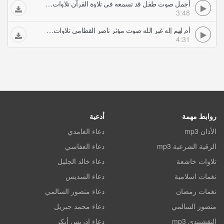
أجمل صوت طفل قد تسمعه في تلاوة القرآن تلاوات خاشعة
3:48
أم لهم إله غير الله صوت مؤثر ناصر القطامي تلاوات خاشعة
4:31
روابط مهمة
أدعية
الأذان mp3
دعاء الغامدي
الرقية الشرعية mp3
دعاء العفاسي
تلاوات خاشعة
دعاء خالد الجليل
نغمات اسلامية
دعاء السديس
نغمات رمضان
دعاء منصور السالمي
منصور السالمي
دعاء محمد جبريل
النقشبندي mp3
دعاء ادريس أبكر