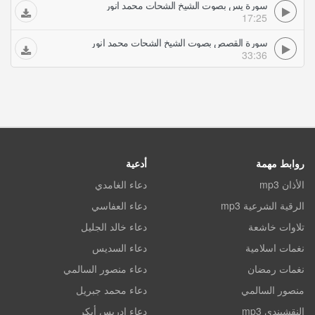
سورة يس بصوت الشيخ الشحات محمد انور
17:25
سورة القصص بصوت الشيخ الشحات محمد انور
33:36
روابط مهمة
أدعية
الأذان mp3
دعاء الغامدي
الرقية الشرعية mp3
دعاء العفاسي
تلاوات خاشعة
دعاء خالد الجليل
نغمات اسلامية
دعاء السديس
نغمات رمضان
دعاء منصور السالمي
منصور السالمي
دعاء محمد جبريل
النقشبندي mp3
دعاء ادريس أبكر