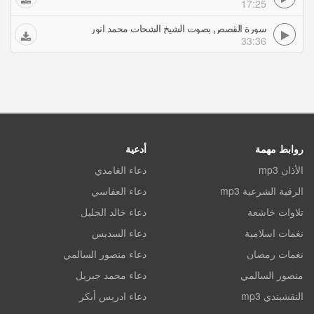
17:25
سورة القصص بصوت الشيخ الشحات محمد انور
33:36
روابط مهمة
أدعية
الأذان mp3
دعاء الغامدي
الرقية الشرعية mp3
دعاء العفاسي
تلاوات خاشعة
دعاء خالد الجليل
نغمات اسلامية
دعاء السديس
نغمات رمضان
دعاء منصور السالمي
منصور السالمي
دعاء محمد جبريل
النقشبندي mp3
دعاء ادريس أبكر