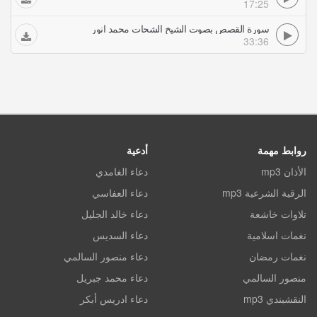
17:25
سورة القصص بصوت الشيخ الشحات محمد انور
33:36
روابط مهمة
أدعية
الأذان mp3
دعاء الغامدي
الرقية الشرعية mp3
دعاء العفاسي
تلاوات خاشعة
دعاء خالد الجليل
نغمات اسلامية
دعاء السديس
نغمات رمضان
دعاء منصور السالمي
منصور السالمي
دعاء محمد جبريل
النقشبندي mp3
دعاء ادريس أبكر