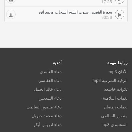
17:25
سورة القصص بصوت الشيخ الشحات محمد انور
33:36
روابط مهمة
أدعية
الأذان mp3
دعاء الغامدي
الرقية الشرعية mp3
دعاء العفاسي
تلاوات خاشعة
دعاء خالد الجليل
نغمات اسلامية
دعاء السديس
نغمات رمضان
دعاء منصور السالمي
منصور السالمي
دعاء محمد جبريل
النقشبندي mp3
دعاء ادريس أبكر