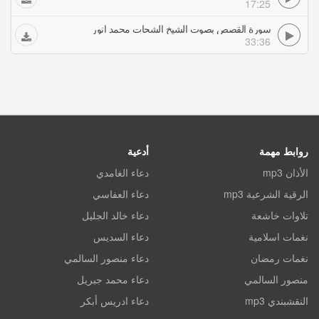
17:25
سورة القصص بصوت الشيخ الشحات محمد انور
33:36
روابط مهمة
أدعية
الأذان mp3
دعاء الغامدي
الرقية الشرعية mp3
دعاء العفاسي
تلاوات خاشعة
دعاء خالد الجليل
نغمات اسلامية
دعاء السديس
نغمات رمضان
دعاء منصور السالمي
منصور السالمي
دعاء محمد جبريل
النقشبندي mp3
دعاء ادريس أبكر