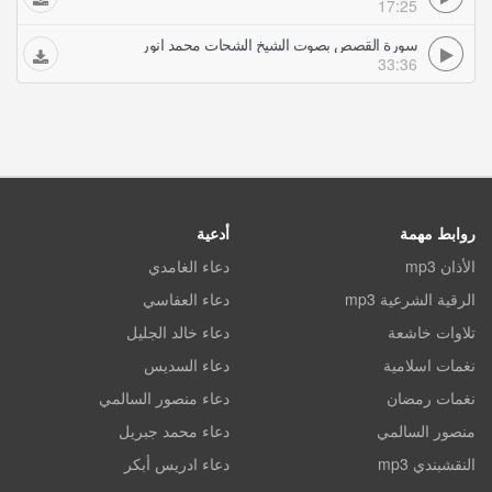
17:25
سورة القصص بصوت الشيخ الشحات محمد انور
33:36
روابط مهمة
أدعية
الأذان mp3
دعاء الغامدي
الرقية الشرعية mp3
دعاء العفاسي
تلاوات خاشعة
دعاء خالد الجليل
نغمات اسلامية
دعاء السديس
نغمات رمضان
دعاء منصور السالمي
منصور السالمي
دعاء محمد جبريل
النقشبندي mp3
دعاء ادريس أبكر