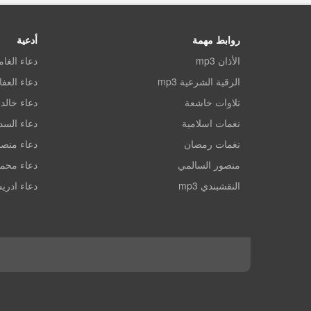
روابط مهمة
أدعية
الأذان mp3
دعاء الغا
الرقية الشرعية mp3
دعاء العف
تلاوات خاشعة
دعاء خالد 
نغمات اسلامية
دعاء الس
نغمات رمضان
دعاء منصو
منصور السالمي
دعاء محم
النقشبندي mp3
دعاء ادري