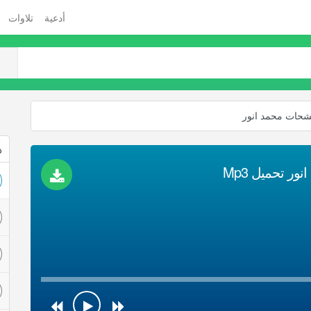
أدعية
تلاوات
شحات محمد انور
ذ
 تحميل Mp3