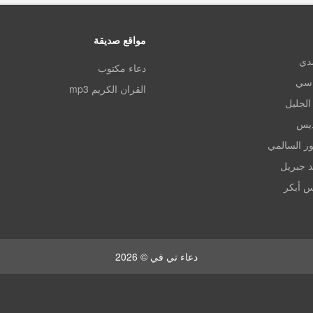
مواقع صديقة
مدي
دعاء مكتوب
اسي
القران الكريم mp3
الجليل
ديس
ر السالمي
د جبريل
س أبكر
دعاء تي في © 2026