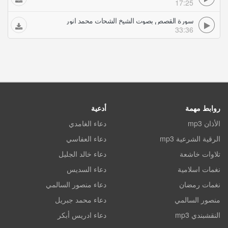
17:25
سورة القصص بصوت الشيخ الشحات محمد انور
33:36
روابط مهمة
أدعية
الأذان mp3
دعاء الغامدي
الرقية الشرعية mp3
دعاء العفاسي
تلاوات خاشعة
دعاء خالد الجليل
نغمات اسلامية
دعاء السديس
نغمات رمضان
دعاء منصور السالمي
منصور السالمي
دعاء محمد جبريل
النقشبندي mp3
دعاء ادريس أبكر