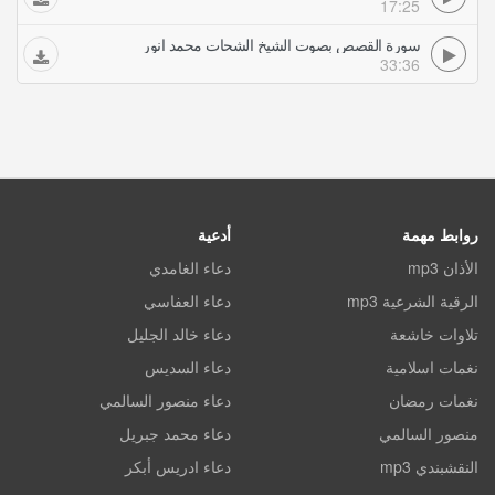
17:25
سورة القصص بصوت الشيخ الشحات محمد انور
33:36
روابط مهمة
أدعية
الأذان mp3
دعاء الغامدي
الرقية الشرعية mp3
دعاء العفاسي
تلاوات خاشعة
دعاء خالد الجليل
نغمات اسلامية
دعاء السديس
نغمات رمضان
دعاء منصور السالمي
منصور السالمي
دعاء محمد جبريل
النقشبندي mp3
دعاء ادريس أبكر