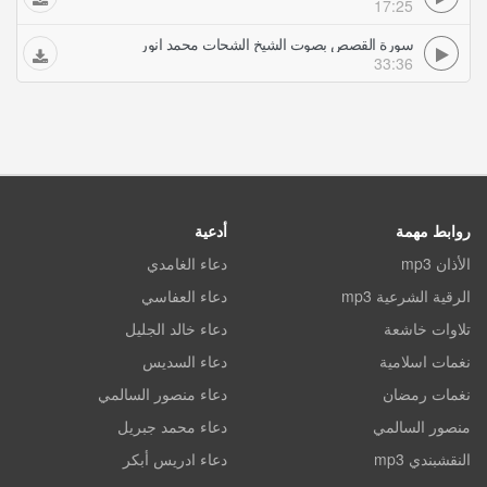
17:25
سورة القصص بصوت الشيخ الشحات محمد انور
33:36
روابط مهمة
أدعية
الأذان mp3
دعاء الغامدي
الرقية الشرعية mp3
دعاء العفاسي
تلاوات خاشعة
دعاء خالد الجليل
نغمات اسلامية
دعاء السديس
نغمات رمضان
دعاء منصور السالمي
منصور السالمي
دعاء محمد جبريل
النقشبندي mp3
دعاء ادريس أبكر