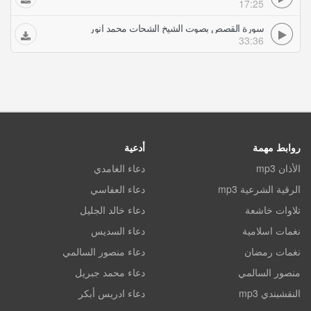
17:25
سورة القصص بصوت الشيخ الشحات محمد انور
33:36
روابط مهمة
أدعية
الأذان mp3
دعاء الغامدي
الرقية الشرعية mp3
دعاء العفاسي
تلاوات خاشعة
دعاء خالد الجليل
نغمات اسلامية
دعاء السديس
نغمات رمضان
دعاء منصور السالمي
منصور السالمي
دعاء محمد جبريل
النقشبندي mp3
دعاء ادريس أبكر